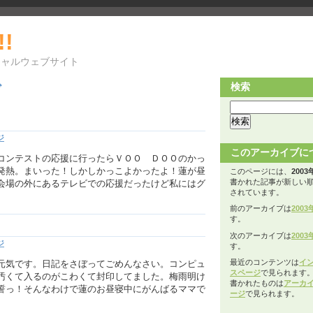
!!
シャルウェブサイト
検索
ブ
ジ
このアーカイブに
コンテストの応援に行ったらＶＯＯ ＤＯＯのかっ
発熱。まいった！しかしかっこよかったよ！蓮が昼
このページには、
2003
書かれた記事が新しい
会場の外にあるテレビでの応援だったけど私にはグ
されています。
前のアーカイブは
2003
す。
次のアーカイブは
2003
ジ
す。
最近のコンテンツは
イ
元気です。日記をさぼってごめんなさい。コンピュ
スページ
で見られます
汚くて入るのがこわくて封印してました。梅雨明け
書かれたものは
アーカ
誓っ！そんなわけで蓮のお昼寝中にがんばるママで
ージ
で見られます。