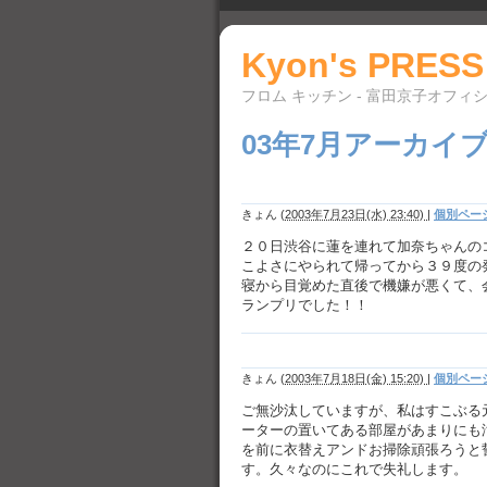
Kyon's PRESS
フロム キッチン - 富田京子オフィ
03年7月アーカイ
きょん
(
2003年7月23日(水) 23:40)
|
個別ペー
２０日渋谷に蓮を連れて加奈ちゃんの
こよさにやられて帰ってから３９度の
寝から目覚めた直後で機嫌が悪くて、
ランプリでした！！
きょん
(
2003年7月18日(金) 15:20)
|
個別ペー
ご無沙汰していますが、私はすこぶる
ーターの置いてある部屋があまりにも
を前に衣替えアンドお掃除頑張ろうと
す。久々なのにこれで失礼します。