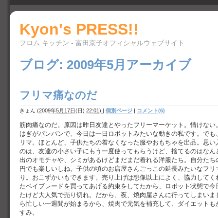
Kyon's PRESS!!
フロム キッチン - 富田京子オフィシャルウェブサイト
ブログ: 2009年5月アーカイブ
フリマ痛なのだ
きょん
(
2009年5月17日(日) 22:01)
|
個別ページ
|
コメント(6)
筋肉痛なのだ。原因は昨日友達とやったフリーマーケット。情けない
はぎがパンパンで、今日は一日ロボットみたいな動きの私です。でも
リマ。ほとんど、子供たちの着なくなった服やおもちゃを出品。思い
のは、友達の小さい子にもう一度使ってもらうけど、捨てるのはなん
出のオモチャや、シミがあるけどまだまだ着れる洋服たち。自分たち
円でも楽しいしね。子供の頃のお店屋さんごっこの延長みたいなフリ
り。おこずかいもできます。売り上げは想像以上によく、協力してく
たベイブレードを買ってあげる約束をしてたから、ロボット状態で今
たけど大人気で売り切れ。だから、夜、焼肉屋さんに行ってしまいま
ら忙しい一週間が始まるから、焼肉で元気を補充して、ダイエットも
すみ。