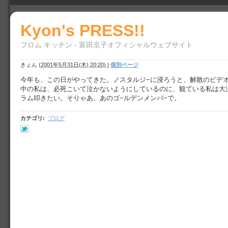
Kyon's PRESS!!
フロム キッチン - 富田京子オフィシャルウェブサイト
きょん
(
2001年5月31日(木) 20:20)
|
個別ページ
今年も、この日がやってきた。ノスタルジ−に浸ろうと、解散のビデ
中の私は、必死こいて泣かないようにしているのに、観ている私は大
ラム叩きたい。そりゃあ、あのゴ−ルデンメンバ−で。
カテゴリ
:
ブログ