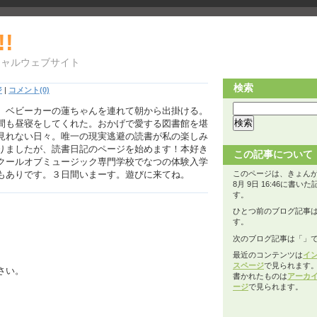
!!
シャルウェブサイト
検索
ジ
|
コメント(0)
、ベビーカーの蓮ちゃんを連れて朝から出掛ける。
間も昼寝をしてくれた。おかげで愛する図書館を堪
見れない日々。唯一の現実逃避の読書が私の楽しみ
りましたが、読書日記のページを始めます！本好き
この記事について
クールオブミュージック専門学校でなつの体験入学
もありです。３日間いまーす。遊びに来てね。
このページは、きょんが2
8月 9日 16:46に書い
す。
ひとつ前のブログ記事
す。
次のブログ記事は「
」
最近のコンテンツは
イ
スページ
で見られます
さい。
書かれたものは
アーカ
ージ
で見られます。