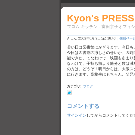
Kyon's PRESS
フロム キッチン - 富田京子オフィ
きょん
(
2002年8月 9日(金) 16:46)
|
個別ペー
暑い日は図書館にかぎります。今日も
今日は図書館の涼しさのせいか、３時
能できた。てなわけで、映画もあまり
なわけで、子持ち前より随分と数は減
の方は、どうぞ！明日からは、大阪ス
に行きます。高校生はもちろん、父兄
カテゴリ
:
ブログ
コメントする
サインイン
してからコメントしてくだ