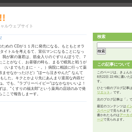
!!
シャルウェブサイト
検索
ジ
のための CDが１１月に発売になる。もともとオラ
のタイトルを考えるて、宣伝マンになることになっ
。我が家の蓮君は、筋金入りのぐずりんぼうで、７
たことがなく、お昼寝の時も、まるで眠気と戦うが
この記事について
。（いまでもたまに・・。）病院に相談に行って薬
ませなかったけど）"ほーら泣きやんだ" なんて
このページは、きょんが2
8月22日 22:49に書い
りもした。キクとかより先にあんまり退屈な内容だ
す。
ね。でも、"ラブリーベイビー"はなかなかいいよ！
ひとつ前のブログ記事
ずは、"くすりの福太郎"という薬局の店頭のみで発
リエット
」です。
らここで報告しまーす。
次のブログ記事は「
」
最近のコンテンツは
イ
スページ
で見られます
書かれたものは
アーカ
ージ
で見られます。