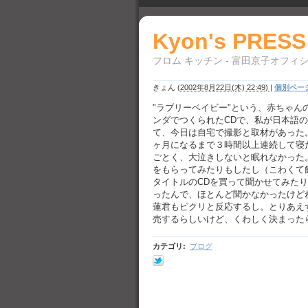
Kyon's PRESS
フロム キッチン - 富田京子オフィ
きょん
(
2002年8月22日(木) 22:49)
|
個別ペー
"ラブリーベイビー"という、赤ちゃん
ンダでつくられたCDで、私が日本語
て、今日は自宅で撮影と取材があった
ヶ月になるまで３時間以上連続して寝
ごとく、大泣きしないと眠れなかった
をもらってみたりもしたし（こわくて飲
タイトルのCDを買って聞かせてみた
ったんで、ほとんど聞かなかったけど
蓮君もピクリと反応するし。とりあえ
売するらしいけど、くわしく決まった
カテゴリ
:
ブログ