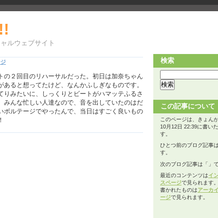
!!
シャルウェブサイト
検索
ージ
トの２回目のリハーサルだった。初日は加奈ちゃん
があると想ってたけど、なんかふしぎなものです。
てりみたいに、しっくりとビートがハマッテふるさ
。みんな忙しい人達なので、音を出していたのはだ
この記事について
いボルテージでやったんで、当日はすごく良いもの
！
このページは、きょんが2
10月12日 22:39に書
す。
ひとつ前のブログ記事
す。
次のブログ記事は「
」
最近のコンテンツは
イ
スページ
で見られます
書かれたものは
アーカ
ージ
で見られます。