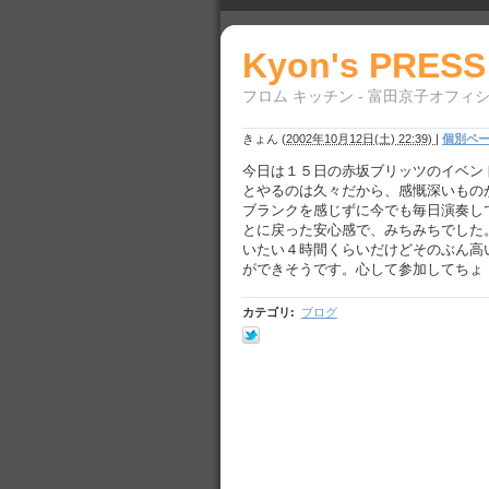
Kyon's PRESS
フロム キッチン - 富田京子オフィ
きょん
(
2002年10月12日(土) 22:39)
|
個別ペ
今日は１５日の赤坂ブリッツのイベン
とやるのは久々だから、感慨深いもの
ブランクを感じずに今でも毎日演奏し
とに戻った安心感で、みちみちでした
いたい４時間くらいだけどそのぶん高
ができそうです。心して参加してちょ
カテゴリ
:
ブログ