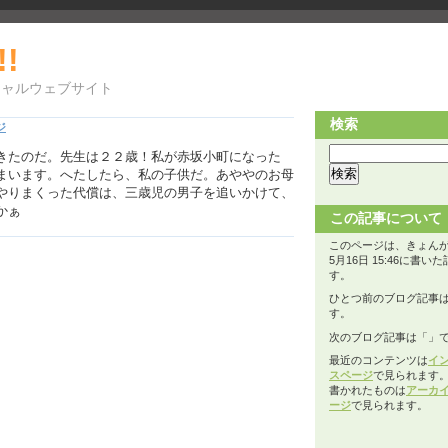
!!
シャルウェブサイト
検索
ジ
きたのだ。先生は２２歳！私が赤坂小町になった
まいます。へたしたら、私の子供だ。あややのお母
やりまくった代償は、三歳児の男子を追いかけて、
かぁ
この記事について
このページは、きょんが2
5月16日 15:46に書い
す。
ひとつ前のブログ記事
す。
次のブログ記事は「
」
最近のコンテンツは
イ
スページ
で見られます
書かれたものは
アーカ
ージ
で見られます。