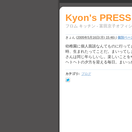
Kyon's PRESS
フロム キッチン - 富田京子オフィ
きょん
(
2005年5月16日(月) 15:46)
|
個別ペー
幼稚園に個人面談なんてものに行って
時、生まれたってことだ。まいってし
さんは同じ年らしいし。楽しいことを
ヘトヘトの夕方を迎える毎日。まいっ
カテゴリ
:
ブログ