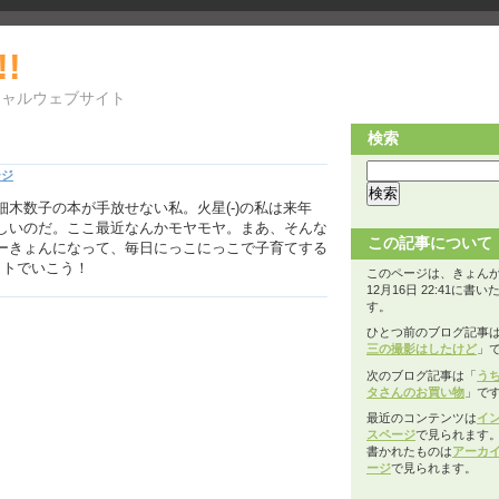
!!
シャルウェブサイト
検索
ージ
木数子の本が手放せない私。火星(-)の私は来年
しいのだ。ここ最近なんかモヤモヤ。まあ、そんな
この記事について
ーきょんになって、毎日にっこにっこで子育てする
イトでいこう！
このページは、きょんが2
12月16日 22:41に書
す。
ひとつ前のブログ記事
三の撮影はしたけど
」
次のブログ記事は「
う
タさんのお買い物
」で
最近のコンテンツは
イ
スページ
で見られます
書かれたものは
アーカ
ージ
で見られます。