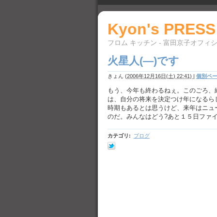
Kyon's PRESS
フロム キッチン - 富田京子オフィ
火星人(—)です
きょん
(
2006年12月16日(土) 22:41)
|
個別ペ
もう、今年も終わるねぇ。このごろ、細
は、自分の将来を決定つけ年になるら
時期もあるとは思うけど、来年はニュ
のだ。みんなはどう?あと１５日ファ
カテゴリ
:
ブログ