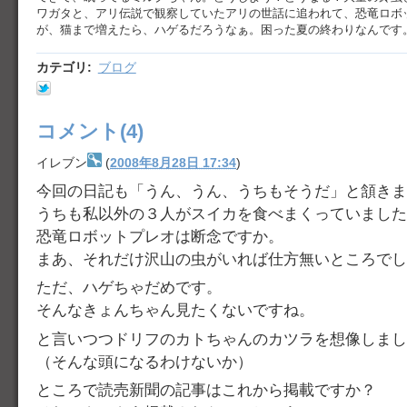
ワガタと、アリ伝説で観察していたアリの世話に追われて、恐竜ロボ
が、猫まで増えたら、ハゲるだろうなぁ。困った夏の終わりなんです
カテゴリ
:
ブログ
コメント(4)
イレブン
(
2008年8月28日 17:34
)
今回の日記も「うん、うん、うちもそうだ」と頷きま
うちも私以外の３人がスイカを食べまくっていました
恐竜ロボットプレオは断念ですか。
まあ、それだけ沢山の虫がいれば仕方無いところでし
ただ、ハゲちゃだめです。
そんなきょんちゃん見たくないですね。
と言いつつドリフのカトちゃんのカツラを想像しまし
（そんな頭になるわけないか）
ところで読売新聞の記事はこれから掲載ですか？