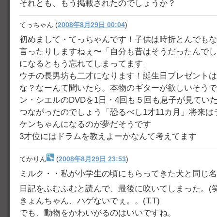
それとも、もう掲載されたのでしょうか？
てっちゃん
(
2008年8月29日 00:04
)
初めまして・てっちゃんです！子供は時折とんでもな
言ったりしますねぇ〜「自分も昔はそうだったんでしょ
になるともう忘れてしまってます」
ウチの長男坊も二才になります！誕生日プレゼントは
な？なーんて聞いたら。本物のギターが欲しいそうです
ン・シエルのDVDを1日・4回も５回も息子が見てい
つながったのでしょう「恐るべし1才11カ月」将来は
ケンちゃんになるのが夢だそうです
3才位にはドラムを教えよーかなんて考えてます
てかりん
(
2008年8月29日 23:53
)
ミルク・・私が小学生の頃にもらってきた犬と同じ名
日記をふむふむと読んで、最後に吹いてしまった。(笑
きょんちゃん、ハゲないでぇ。。(T.T)
でも、動物をかわいがるのはいいですね。