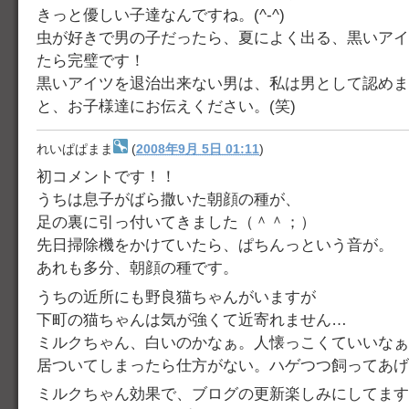
きっと優しい子達なんですね。(^-^)
虫が好きで男の子だったら、夏によく出る、黒いアイ
たら完璧です！
黒いアイツを退治出来ない男は、私は男として認めま
と、お子様達にお伝えください。(笑)
れいぱぱまま
(
2008年9月 5日 01:11
)
初コメントです！！
うちは息子がばら撒いた朝顔の種が、
足の裏に引っ付いてきました（＾＾；）
先日掃除機をかけていたら、ぱちんっという音が。
あれも多分、朝顔の種です。
うちの近所にも野良猫ちゃんがいますが
下町の猫ちゃんは気が強くて近寄れません…
ミルクちゃん、白いのかなぁ。人懐っこくていいなぁ
居ついてしまったら仕方がない。ハゲつつ飼ってあげ
ミルクちゃん効果で、ブログの更新楽しみにしてます