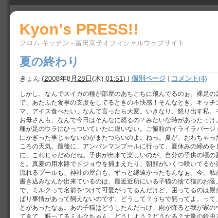
Kyon's PRESS!!
フロム キッチン - 富田京子オフィシャルウェブサイト
夏の終わり
きょん
(
2008年8月28日(木) 01:51)
|
個別ページ
|
コメント(4)
しかし、なんでスイカの種が部屋のあちこちに飛んでるのぉ。裸足の
で、あたふた食事の支度をしてるときの不快感！そんなとき、キッチ
マ、アイス食べたい」なんて言ったら大変。いきなり、怒り出す私。
お母さんも、なんで今日はそんなに怒るの？みたいな時があったっけ
種が足のウラにひっついていたに違いない。ご飯粒のイライラバージ
にかぎった事じゃないのがまたつらいのよ。ねっ。夏が、おわちゃっ
ころの天気。最後に、アンパンマンプールに行って、夏休みの締めを
に、これじゃだめだね。子供が出来て楽しいのが、自分の子供の頃の
と。真夏の用水路でドジョウを捕まえたり、朝顔がいくつ咲いてるか
流れるプールも、神社の屋台も、ずっと縁遠かったもんなぁ。今、私
書き込みなんか出来ているのは、最近近所にいる子猫の捨て猫のお蔭
で、ミルクって名前をつけて可愛がってるんだけど、困ってるのは親
ぱり事情があって飼えないのです。どうして？うちで飼ってよ。って
とがあったなぁ。あの子猫はどうしたんだっけ。雨が降ると我が家の
てきて、眠ってるミルクちゃん。どうしよう？どうなる？大量の鈴虫