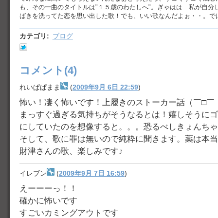
も、その一曲のタイトルは"１５歳のわたしへ"。ぎゃはは 私が自分
ばきを洗ってた恋を思い出した歌！でも、いい歌なんだよぉ・・。で
カテゴリ
:
ブログ
コメント(4)
れいぱぱまま
(
2009年9月 6日 22:59
)
怖い！凄く怖いです！上履きのストーカー話（￣□￣
まっすぐ過ぎる気持ちがそうなるとは！嬉しそうにゴ
にしていたのを想像すると。。。恐るべしきょんちゃ
そして、歌に罪は無いので純粋に聞きます。薬は本当
財津さんの歌、楽しみです♪
イレブン
(
2009年9月 7日 16:59
)
えーーーっ！！
確かに怖いです
すごいカミングアウトです