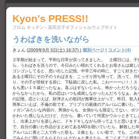
Kyon's PRESS!!
フロム キッチン - 富田京子オフィシャルウェブサイト
うわばきを洗いながら
きょん
(
2009年9月 5日(土) 16:37)
|
個別ページ
|
コメント(4)
２学期が始まって、平和な日常が戻ってきました。 土曜日には、子
ら、うわばきを洗うので、今日みたい晴れてくれるとお母さんは嬉し
ゴシゴシしてると、思い出した記憶。中学三年の時に、すごく好きだ
ある土曜日にその子のうわばきを、こっそり持ち帰って、洗って、月
り、その子が登校する前に、下駄箱に戻した私。こわーーーい！！ス
もち悪い１５歳だったなぁ。喜ぶはずないじゃん、怖かっただろうな
からなかったから、私の恋はいつも成就しなかったんだろうなぁ。あ
の記憶。恋といえば、財津さんの歌詞が無事仕上がって、昨日、歌入
簡単にいえば、不倫の歌です。プリプリの最後のアルバムに書いた、
ィガン"みたいな内容の、男側からも、女側からも限定してない、ポ
かわいた感じなんだけど、だから、書いていて何度かウルッときてし
く、出来上がりを楽しみに、ドキドキしながら待ってようと思います
で、自分の書いた作品がまとめてあるMDを聴いていたら、解散した
アルバムに香と二人で作った歌も。２曲とも、いい歌で、でも、この
でみんなに聞いてもらえないんだなぁと考えたら、すごくすごく残念