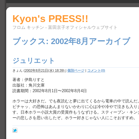
Kyon's PRESS!!
フロム キッチン - 富田京子オフィシャルウェブサイト
ブックス: 2002年8月アーカイブ
ジュリエット
きょん
(
2002年8月21日(水) 18:39)
|
個別ページ
|
コメント(0)
著者：伊島りすと
出版社：角川文庫
読書期間：2002年8月1日〜2002年8月4日
ホラーは大好きだ。でも夜読むと夢に出てくるから電車の中で読んだ
ビチャッ、の恐怖はあんまりないかわりに心は冷や冷やで泣きも入り
す。日本ホラー小説大賞の受賞作もうなずける。スティーブン・キン
ーの悲しさを思い出したぞ。ホラー好きじゃない人にこそおすすめ。