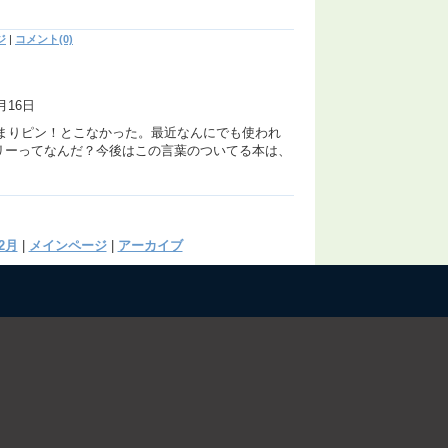
ジ
|
コメント(0)
月16日
まりピン！とこなかった。最近なんにでも使われ
テリーってなんだ？今後はこの言葉のついてる本は、
2月
|
メインページ
|
アーカイブ