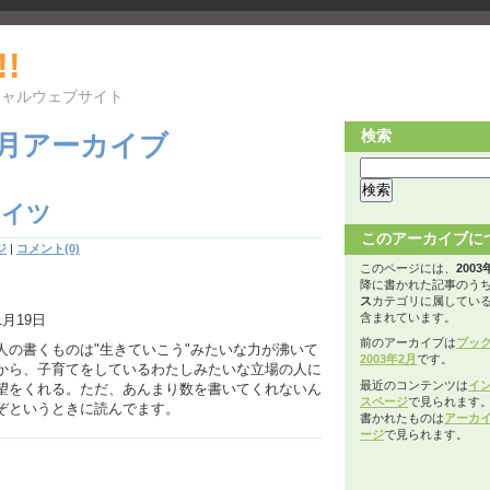
!!
シャルウェブサイト
検索
年4月アーカイブ
ハイツ
このアーカイブに
ジ
|
コメント(0)
このページには、
2003
降に書かれた記事のう
ス
カテゴリに属してい
含まれています。
1月19日
前のアーカイブは
ブック
人の書くものは"生きていこう"みたいな力が沸いて
2003年2月
です。
から、子育てをしているわたしみたいな立場の人に
最近のコンテンツは
イ
望をくれる。ただ、あんまり数を書いてくれないん
スページ
で見られます
ぞというときに読んでます。
書かれたものは
アーカ
ージ
で見られます。